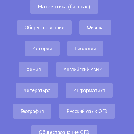
Математика (базовая)
Обществознание
Физика
История
Биология
Химия
Английский язык
Литература
Информатика
География
Русский язык ОГЭ
Обществознание ОГЭ