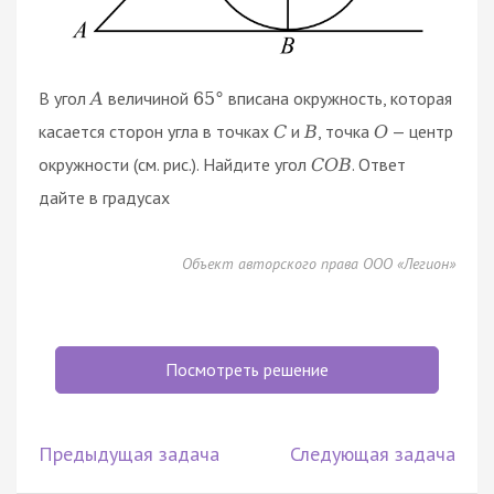
В угол
величиной
вписана окружность, которая
A
65
°
касается сторон угла в точках
и
, точка
— центр
C
B
O
окружности (см. рис.). Найдите угол
. Ответ
C
O
B
дайте в градусах
Объект авторского права ООО «Легион»
Посмотреть решение
Предыдущая задача
Следующая задача