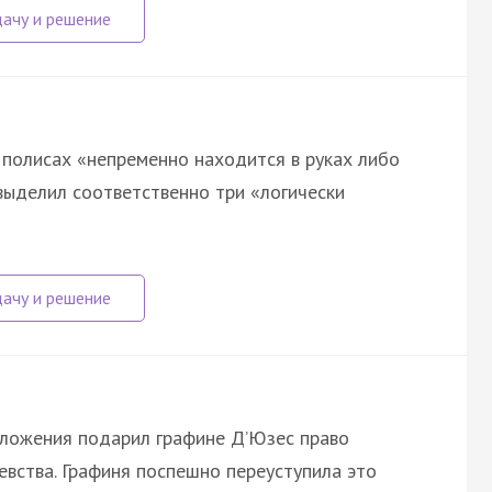
в полисах «непременно находится в руках либо
 выделил соответственно три «логически
оложения подарил графине Д’Юзес право
евства. Графиня поспешно переуступила это