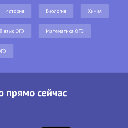
История
Биология
Химия
й язык ОГЭ
Математика ОГЭ
ОГЭ
ю прямо сейчас