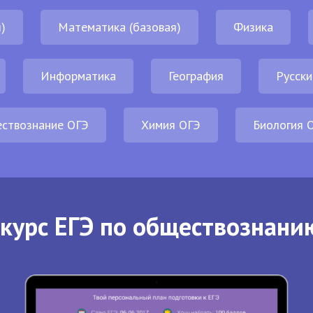
)
Математика (базовая)
Физика
Информатика
География
Русски
ствознание ОГЭ
Химия ОГЭ
Биология 
курс ЕГЭ по обществознани