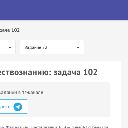
дача 102
Задание 22
ествознанию: задача 102
аданий в тг-канале:
треть
кой Федерации участвовали в ЕГЭ — лишь 47 субъектов