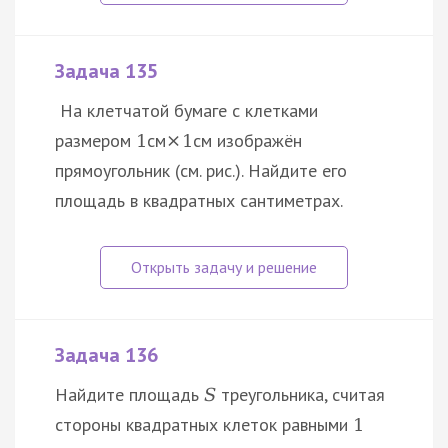
Задача 135
На клетчатой бумаге с клетками
размером
см
см изображён
1
×
1
прямоугольник (см. рис.). Найдите его
площадь в квадратных сантиметрах.
Задача 136
Найдите площадь
треугольника, считая
S
стороны квадратных клеток равными
1