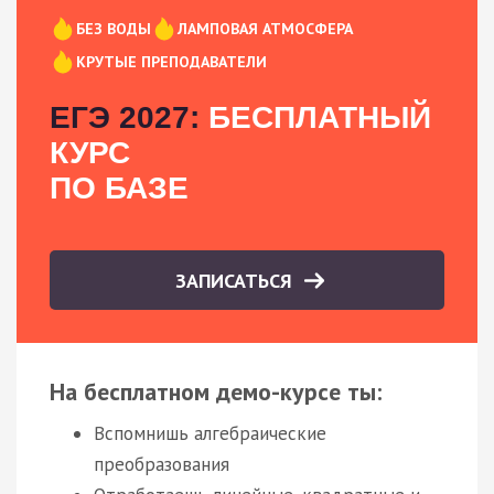
БЕЗ ВОДЫ
ЛАМПОВАЯ АТМОСФЕРА
КРУТЫЕ ПРЕПОДАВАТЕЛИ
ЕГЭ 2027:
БЕСПЛАТНЫЙ
КУРС
ПО БАЗЕ
ЗАПИСАТЬСЯ
На бесплатном демо-курсе ты:
Вспомнишь алгебраические
преобразования