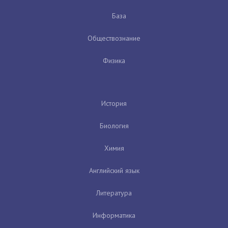
База
Обществознание
Физика
История
Биология
Химия
Английский язык
Литература
Информатика