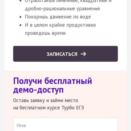
Отработаешь линейные, квадратные и
дробно-рациональные уравнения
Покоришь движение по воде
И в целом крайне продуктивно
проведешь время
ЗАПИСАТЬСЯ
Получи бесплатный
демо-доступ
Оставь заявку и займи место
на бесплатном курсе Турбо ЕГЭ