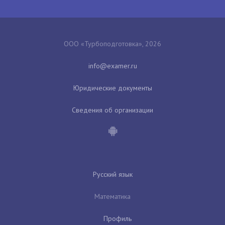
ООО «Турбоподготовка», 2026
Юридические документы
Сведения об организации
Русский язык
Математика
Профиль