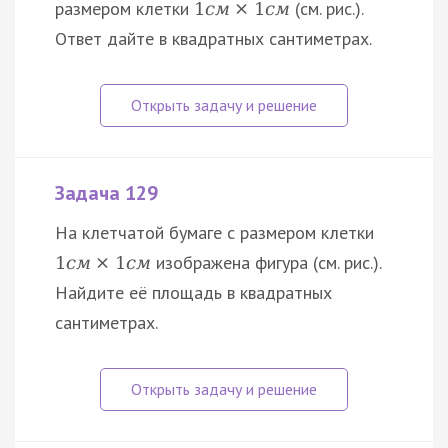
размером клетки
(см. рис.).
1
с
м
×
1
с
м
Ответ дайте в квадратных сантиметрах.
Задача 129
На клетчатой бумаге с размером клетки
изображена фигура (см. рис.).
1
с
м
×
1
с
м
Найдите её площадь в квадратных
сантиметрах.