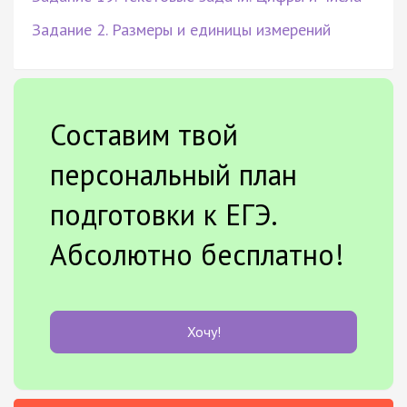
Задание 2. Размеры и единицы измерений
Составим твой
персональный план
подготовки к ЕГЭ.
Абсолютно бесплатно!
Хочу!