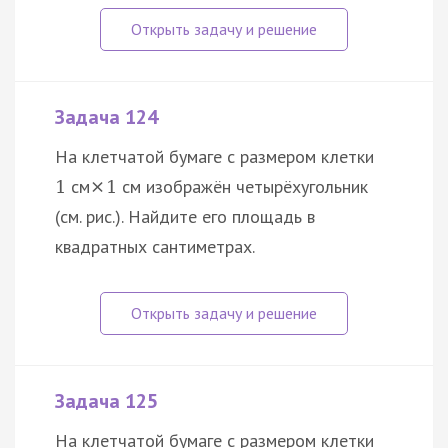
Задача 124
На клетчатой бумаге с размером клетки
см
см изображён четырёхугольник
1
×
1
(см. рис.). Найдите его площадь в
квадратных сантиметрах.
Задача 125
На клетчатой бумаге с размером клетки