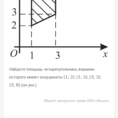
Найдите площадь четырёхугольника, вершины
которого имеют координаты
,
,
,
(
1
;
2
)
(
1
;
5
)
(
3
;
3
)
(см. рис.).
(
3
;
6
)
Объект авторского права ООО «Легион»