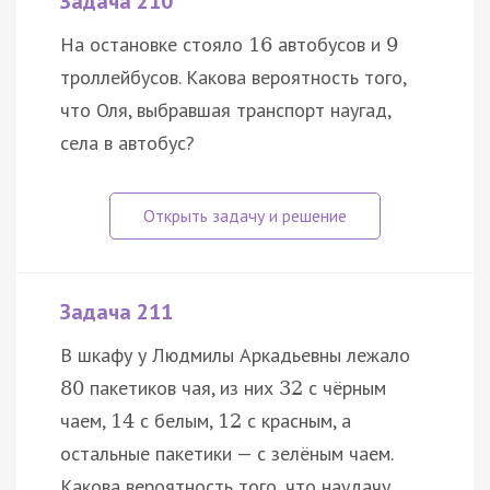
Задача 210
На остановке стояло
автобусов и
16
9
троллейбусов. Какова вероятность того,
что Оля, выбравшая транспорт наугад,
села в автобус?
Задача 211
В шкафу у Людмилы Аркадьевны лежало
пакетиков чая, из них
с чёрным
80
32
чаем,
с белым,
с красным, а
14
12
остальные пакетики — с зелёным чаем.
Какова вероятность того, что наудачу…