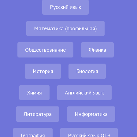
Русский язык
Математика (профильная)
Обществознание
Физика
История
Биология
Химия
Английский язык
Литература
Информатика
География
Русский язык ОГЭ