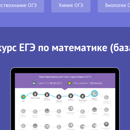
ствознание ОГЭ
Химия ОГЭ
Биология 
урс ЕГЭ по математике (баз