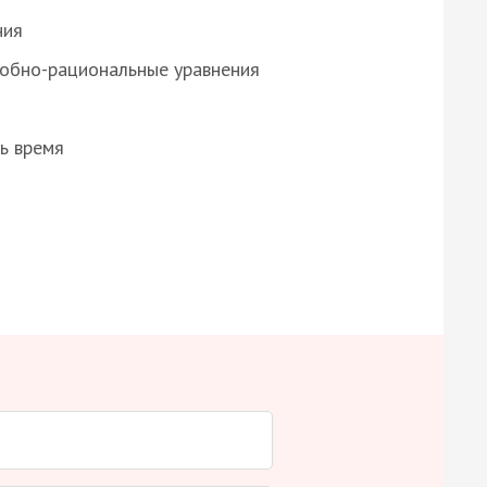
ния
робно-рациональные уравнения
ь время