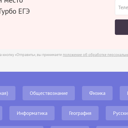
Турбо ЕГЭ
а кнопку «Отправить», вы принимаете
положение об обработке персональн
ная)
Обществознание
Физика
Информатика
География
Русски