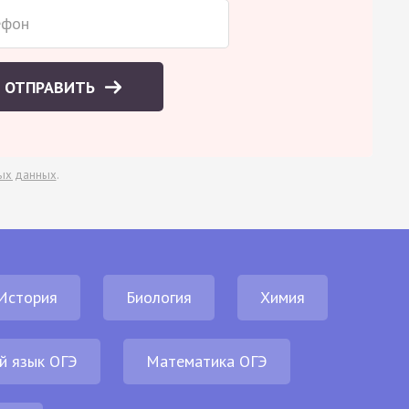
ОТПРАВИТЬ
ых данных
.
История
Биология
Химия
й язык ОГЭ
Математика ОГЭ