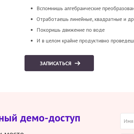
Вспомнишь алгебраические преобразова
Отработаешь линейные, квадратные и д
Покоришь движение по воде
И в целом крайне продуктивно проведеш
ЗАПИСАТЬСЯ
тный демо-доступ
и место