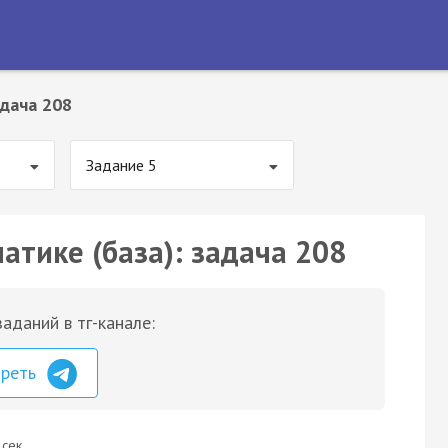
дача 208
Задание 5
атике (база): задача 208
аданий в тг-канале:
треть
 сек.