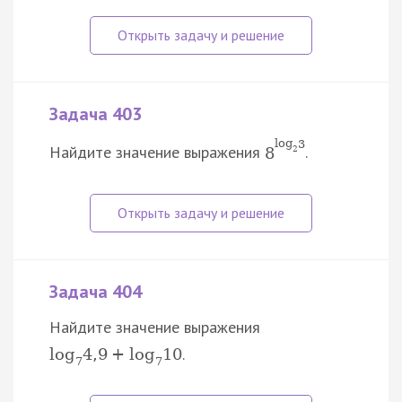
Задача 403
log
3
Найдите значение выражения
.
8
2
Задача 404
Найдите значение выражения
.
log
4
,
9
+
log
10
7
7