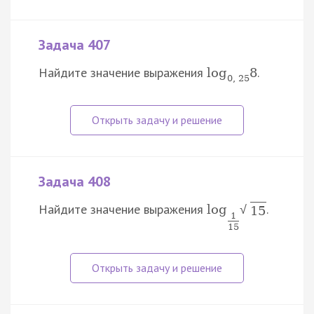
Задача 407
Найдите значение выражения
.
log
8
0
,
25
Задача 408
Найдите значение выражения
.
log
√
15
1
15