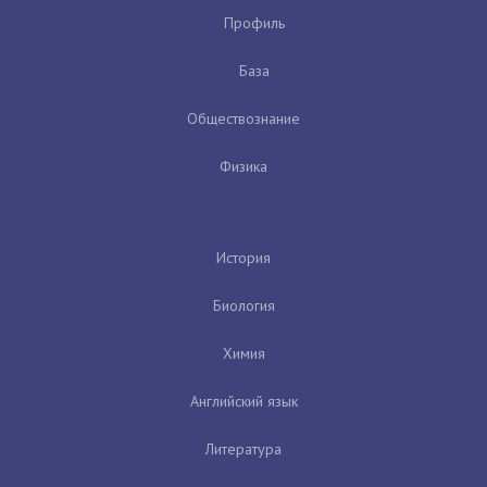
Профиль
База
Обществознание
Физика
История
Биология
Химия
Английский язык
Литература