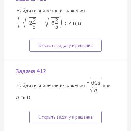
Найдите значение выражения
(
)
√
√
2
2
.
2
−
5
:
√
0
,
6
5
5
Задача 412
√
64
a
Найдите значение выражения
при
√
a
.
a
>
0