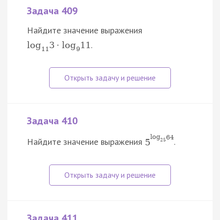
Задача 409
Найдите значение выражения
.
log
3
⋅
log
11
11
9
Задача 410
log
64
Найдите значение выражения
.
5
25
Задача 411