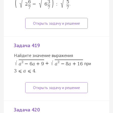
(
)
√
√
√
6
3
5
.
2
−
6
:
7
7
7
Задача 419
Найдите значение выражения
√
√
2
2
при
+
a
−
6
a
+
9
a
−
8
a
+
16
.
3
⩽
a
⩽
4
Задача 420