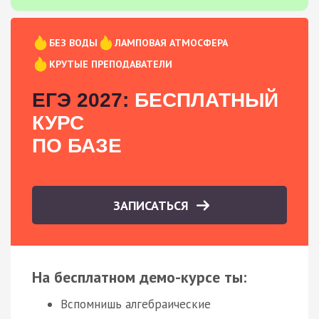
БЕЗ ВОДЫ
ЛАМПОВАЯ АТМОСФЕРА
КРУТЫЕ ПРЕПОДАВАТЕЛИ
ЕГЭ 2027:
БЕСПЛАТНЫЙ
КУРС
ПО БАЗЕ
ЗАПИСАТЬСЯ
На бесплатном демо-курсе ты:
Вспомнишь алгебраические