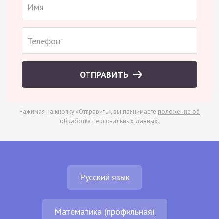
ОТПРАВИТЬ
Нажимая на кнопку «Отправить», вы принимаете
положение об
обработке персональных данных
.
Русский язык
Математика (профильная)