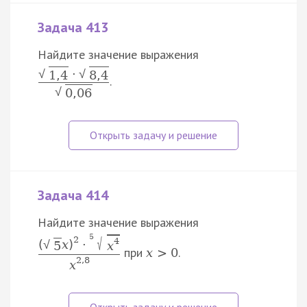
Задача 413
Найдите значение выражения
⋅
√
√
1
,
4
8
,
4
.
√
0
,
06
Задача 414
Найдите значение выражения
5
2
√
4
(
x
)
⋅
√
x
5
при
.
x
>
0
2
,
8
x