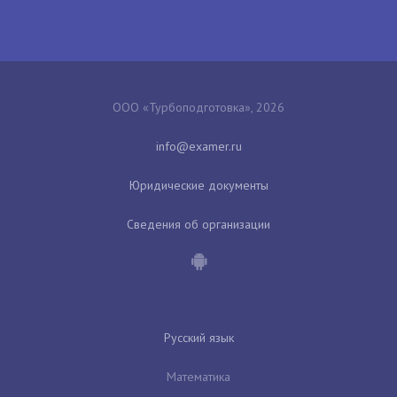
ООО «Турбоподготовка», 2026
Юридические документы
Сведения об организации
Русский язык
Математика