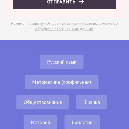
ОТПРАВИТЬ
Нажимая на кнопку «Отправить», вы принимаете
положение об
обработке персональных данных
.
Русский язык
Математика (профильная)
Обществознание
Физика
История
Биология