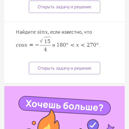
Найдите
, если известно, что
s
i
n
x
√
15
и
.
c
o
s
x
=
−
180
°
<
x
<
270
°
4