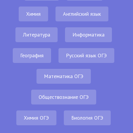
Химия
Английский язык
Литература
Информатика
География
Русский язык ОГЭ
Математика ОГЭ
Обществознание ОГЭ
Химия ОГЭ
Биология ОГЭ