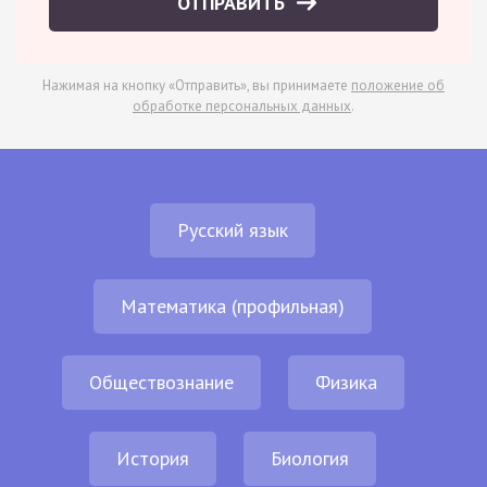
ОТПРАВИТЬ
Нажимая на кнопку «Отправить», вы принимаете
положение об
обработке персональных данных
.
Русский язык
Математика (профильная)
Обществознание
Физика
История
Биология