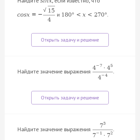
Найдите
, если известно, что
s
i
n
x
√
15
и
.
c
o
s
x
=
−
180
°
<
x
<
270
°
4
−
7
5
4
·
4
Найдите значение выражения
.
−
4
4
3
7
Найдите значение выражения
.
−
1
2
7
·
7