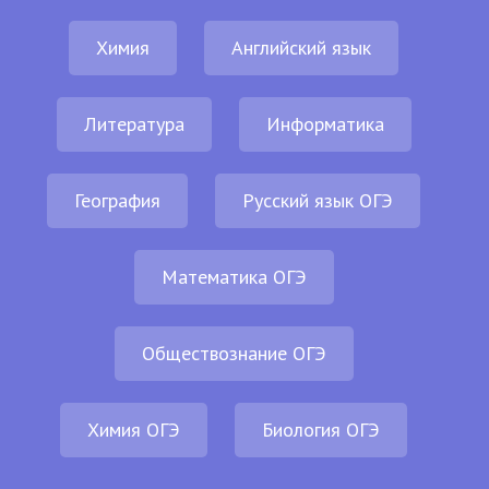
Химия
Английский язык
Литература
Информатика
География
Русский язык ОГЭ
Математика ОГЭ
Обществознание ОГЭ
Химия ОГЭ
Биология ОГЭ