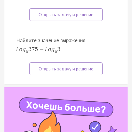
Найдите значение выражения
.
l
o
g
375
−
l
o
g
3
5
5