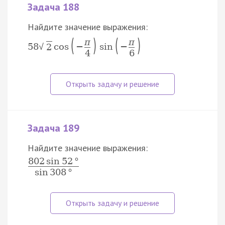
Задача 188
Найдите значение выражения:
(
)
(
)
π
π
58
cos
−
sin
−
√
2
4
6
Задача 189
Найдите значение выражения:
802
sin
52
°
sin
308
°