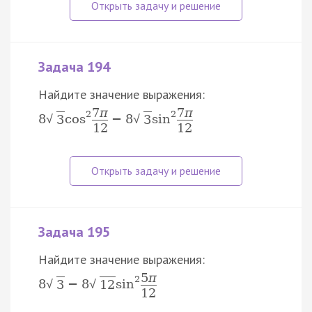
Задача 194
Найдите значение выражения:
7
π
7
π
2
2
8
cos
−
8
sin
√
√
3
3
12
12
Задача 195
Найдите значение выражения:
5
π
2
8
−
8
sin
√
√
3
12
12