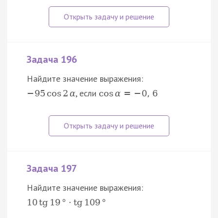
Задача 196
Найдите значение выражения:
, если
−
95
cos
2
α
cos
α
=
−
0
,
6
Задача 197
Найдите значение выражения:
10
tg
19
°
⋅
tg
109
°