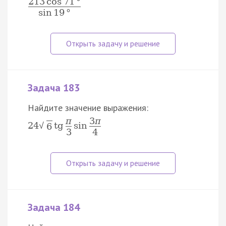
213
cos
71
°
sin
19
°
Задача 183
Найдите значение выражения:
π
3
π
24
tg
sin
√
6
3
4
Задача 184