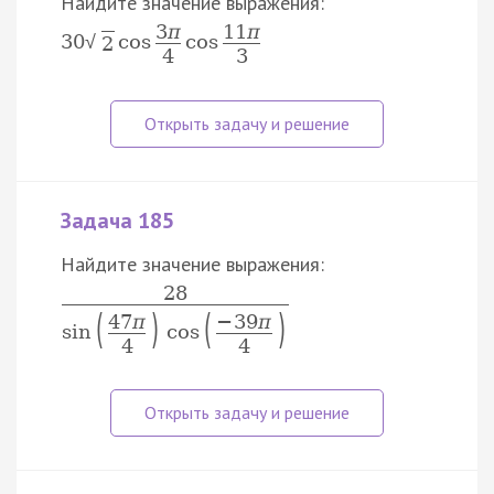
Найдите значение выражения:
3
π
11
π
30
cos
cos
√
2
4
3
Задача 185
Найдите значение выражения:
28
(
)
(
)
47
π
−
39
π
sin
cos
4
4