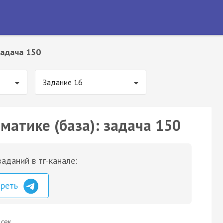
адача 150
Задание 16
матике (база): задача 150
аданий в тг-канале:
треть
 сек.