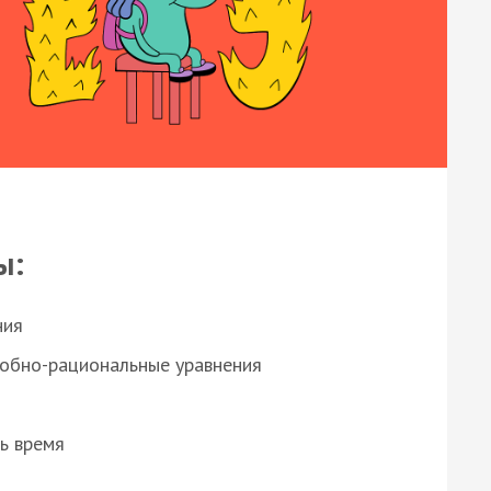
ы:
ния
робно-рациональные уравнения
ь время