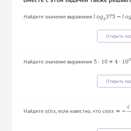
Найдите значение выражения
l
o
g
375
−
l
o
5
3
Найдите значение выражения
5
·
10
+
4
·
10
√
Найдите
, если известно, что
s
i
n
x
c
o
s
x
=
−