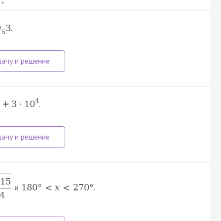
.
g
3
5
4
.
+
3
·
10
15
и
.
180
°
<
x
<
270
°
4