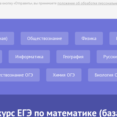
а кнопку «Отправить», вы принимаете
положение об обработке персональн
ная)
Обществознание
Физика
Информатика
География
Русски
ствознание ОГЭ
Химия ОГЭ
Биология 
урс ЕГЭ по математике (баз