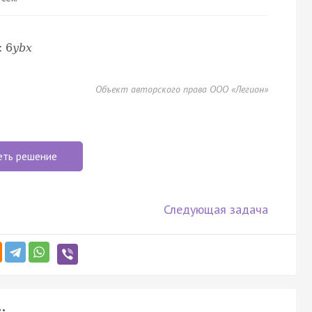
:
6
y
b
x
Объект авторского права ООО «Легион»
еть решение
Следующая задача
: