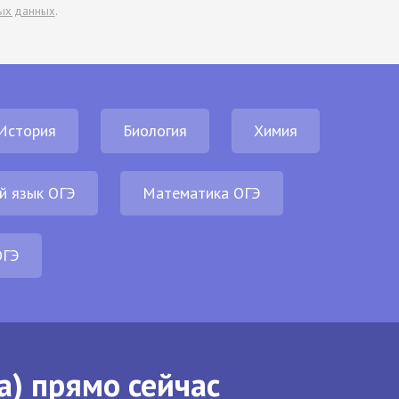
ых данных
.
История
Биология
Химия
й язык ОГЭ
Математика ОГЭ
ОГЭ
а) прямо сейчас