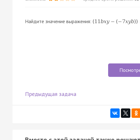
Найдите значение выражения:
(
11
b
x
y
−
(
−
7
x
y
b
)
)
Посмотр
Предыдущая задача
Вместе с этой задачей также решают