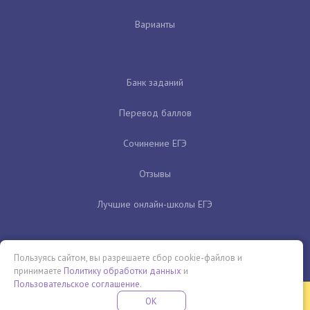
Варианты
Банк заданий
Перевод баллов
Сочинение ЕГЭ
Отзывы
Лучшие онлайн-школы ЕГЭ
Пользуясь сайтом, вы разрешаете сбор cookie-файлов и
принимаете
Политику обработки данных
и
Пользовательское соглашение
.
Бесплатная летняя школа
OK
ПОДРОБНЕЕ