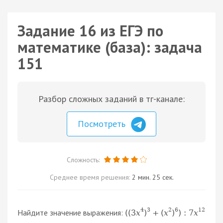
Задание 16 из ЕГЭ по
математике (база): задача
151
Разбор сложных заданий в тг-канале:
Посмотреть
Сложность:
Среднее время решения:
2 мин. 25 сек.
4
3
2
6
12
Найдите значение выражения:
(
(
3
x
)
+
(
x
)
)
:
7
x