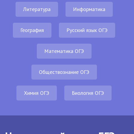
Литература
Информатика
География
Русский язык ОГЭ
Математика ОГЭ
Обществознание ОГЭ
Химия ОГЭ
Биология ОГЭ