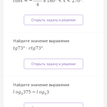
и
.
c
o
s
x
=
−
180
°
<
x
<
270
°
4
Найдите значение выражения
.
t
g
73
°
·
c
t
g
73
°
Найдите значение выражения
.
l
o
g
375
−
l
o
g
3
5
5