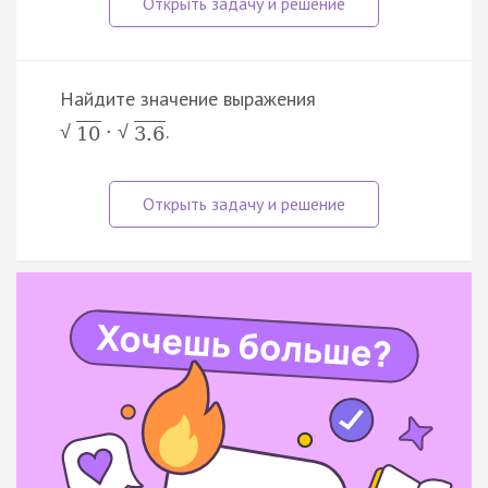
Найдите значение выражения
.
·
√
√
10
3.6