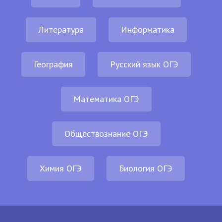
Литература
Информатика
География
Русский язык ОГЭ
Математика ОГЭ
Обществознание ОГЭ
Химия ОГЭ
Биология ОГЭ