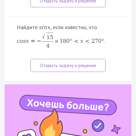
Найдите
, если известно, что
s
i
n
x
√
15
и
.
c
o
s
x
=
−
180
°
<
x
<
270
°
4