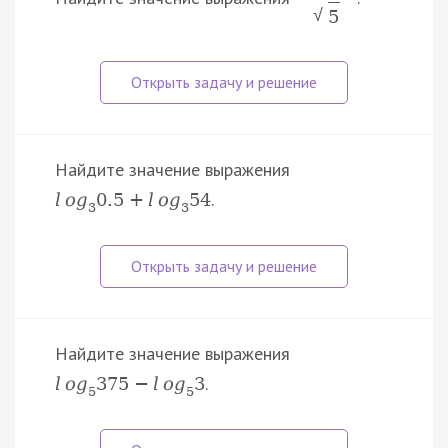
√
5
Найдите значение выражения
.
l
o
g
0.5
+
l
o
g
54
3
3
Найдите значение выражения
.
l
o
g
375
−
l
o
g
3
5
5