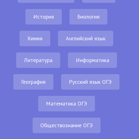
История
Биология
Химия
Английский язык
Литература
Информатика
География
Русский язык ОГЭ
Математика ОГЭ
Обществознание ОГЭ