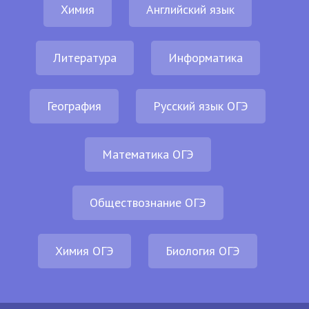
Химия
Английский язык
Литература
Информатика
География
Русский язык ОГЭ
Математика ОГЭ
Обществознание ОГЭ
Химия ОГЭ
Биология ОГЭ