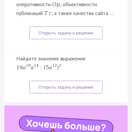
оперативности
, объективности
O
p
публикаций
, а также качества сайта …
T
r
Найдите значение выражения
10
14
12
2
.
19
a
a
:
(
5
a
)