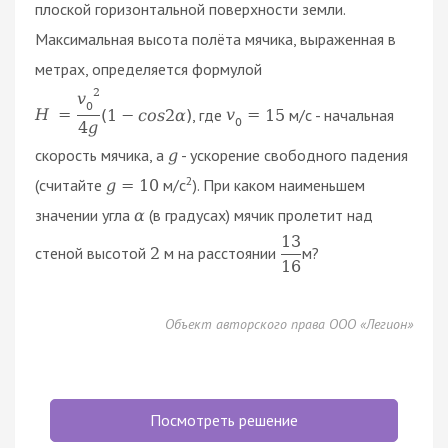
плоской горизонтальной поверхности земли.
Максимальная высота полёта мячика, выраженная в
метрах, определяется формулой
2
v
0
, где
м/с - начальная
H
=
(
1
−
c
o
s
2
α
)
v
=
15
0
4
g
скорость мячика, а
- ускорение свободного падения
g
2
(считайте
м/с
). При каком наименьшем
g
=
10
значении угла
(в градусах) мячик пролетит над
α
13
стеной высотой
м на расстоянии
м?
2
16
Объект авторского права ООО «Легион»
Посмотреть решение