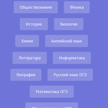
Обществознание
Физика
История
Биология
Химия
Английский язык
Литература
Информатика
География
Русский язык ОГЭ
Математика ОГЭ