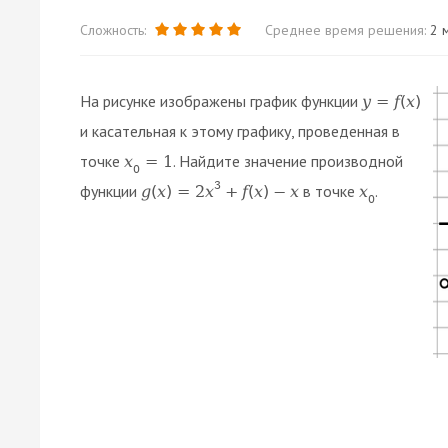
Сложность:
Среднее время решения:
2 м
На рисунке изображены график функции
𝑦
=
𝑓
(
𝑥
)
и касательная к этому графику, проведенная в
точке
. Найдите значение производной
𝑥
=
1
0
3
функции
в точке
.
𝑔
(
𝑥
)
=
2
𝑥
+
𝑓
(
𝑥
)
−
𝑥
𝑥
0