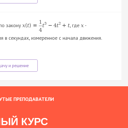
1
3
2
по закону
, где
-
x
(
t
)
=
t
−
4
t
+
t
x
4
мя в секундах, измеренное с начала движения.
УТЫЕ ПРЕПОДАВАТЕЛИ
ЫЙ КУРС