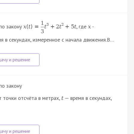
1
3
2
по закону
, где
-
x
(
t
)
=
t
+
2
t
+
5
t
x
3
мя в секундах, измеренное с начала движения.В…
по закону
 точки отсчёта в метрах,
— время в секундах,
t