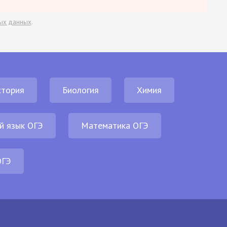
ых данных
.
стория
Биология
Химия
й язык ОГЭ
Математика ОГЭ
ОГЭ