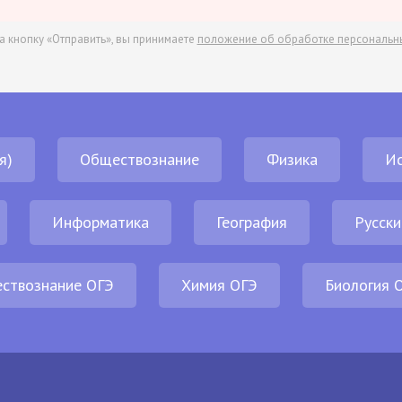
а кнопку «Отправить», вы принимаете
положение об обработке персональн
я)
Обществознание
Физика
И
Информатика
География
Русски
ствознание ОГЭ
Химия ОГЭ
Биология 