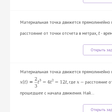
Материальная точка движется прямолинейно 
расстояние от точки отсчета в метрах,
- вре
t
Материальная точка движется прямолинейно 
2
3
2
, где
— расстояние от
x
(
t
)
=
t
−
4
t
−
12
t
x
3
прошедшее с начала движения. Най…