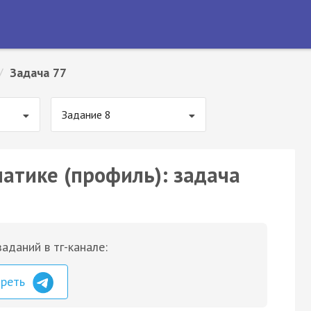
/
Задача 77
Задание 8
матике (профиль): задача
аданий в тг-канале:
треть