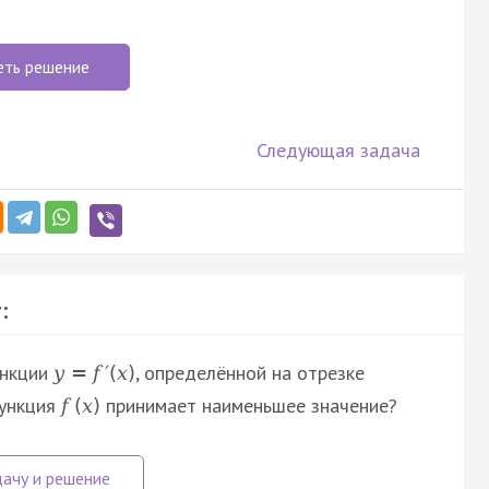
еть решение
Следующая задача
:
ункции
, определённой на отрезке
y
=
f
′
(
x
)
ункция
принимает наименьшее значение?
f
(
x
)