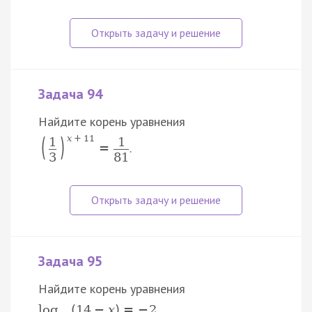
Задача 94
Найдите корень уравнения
(
)
x
+
11
1
1
.
=
3
81
Задача 95
Найдите корень уравнения
.
log
(
14
−
x
)
=
−
2