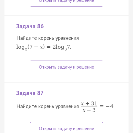
Задача 86
Найдите корень уравнения
.
log
(
7
−
x
)
=
2
log
7
3
3
Задача 87
x
+
31
Найдите корень уравнения
.
=
−
4
x
−
3