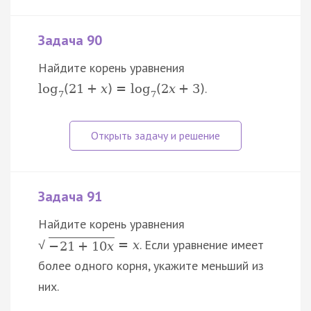
Задача 90
Найдите корень уравнения
.
log
(
21
+
x
)
=
log
(
2
x
+
3
)
7
7
Задача 91
Найдите корень уравнения
. Если уравнение имеет
=
x
√
−
21
+
10
x
более одного корня, укажите меньший из
них.