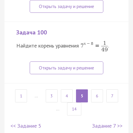
Задача 100
1
x
−
8
Найдите корень уравнения
.
7
=
49
1
...
3
4
5
6
7
...
14
<< Задание 5
Задание 7 >>