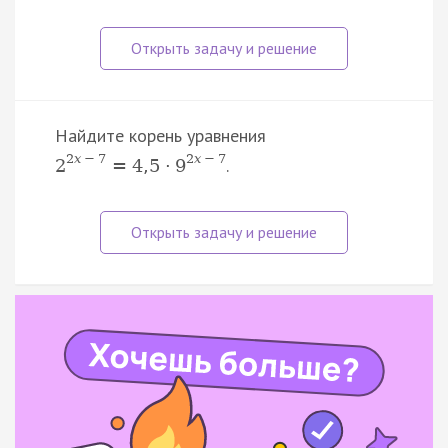
Найдите корень уравнения
2
x
−
7
2
x
−
7
.
2
=
4
,
5
⋅
9