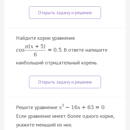
Найдите корни уравнения
π
(
x
+
5
)
. В ответе напишите
c
o
s
=
0.5
6
наибольший отрицательный корень.
2
Решите уравнение
.
x
−
16
x
+
63
=
0
Если уравнение имеет более одного корня,
укажите меньший из них.