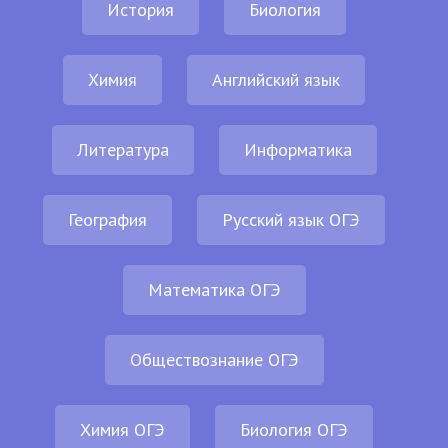
История
Биология
Химия
Английский язык
Литература
Информатика
География
Русский язык ОГЭ
Математика ОГЭ
Обществознание ОГЭ
Химия ОГЭ
Биология ОГЭ