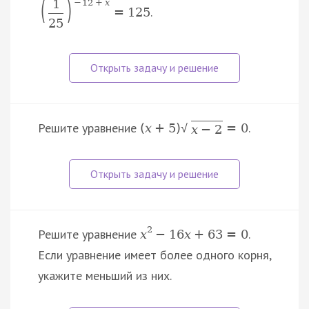
(
)
1
−
12
+
x
.
=
125
25
Решите уравнение
.
(
x
+
5
)
=
0
√
x
−
2
2
Решите уравнение
.
x
−
16
x
+
63
=
0
Если уравнение имеет более одного корня,
укажите меньший из них.