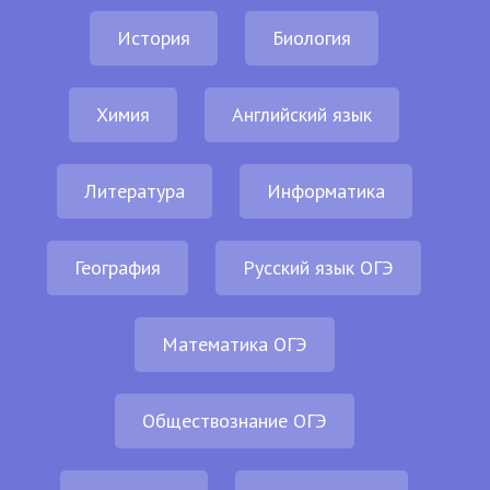
История
Биология
Химия
Английский язык
Литература
Информатика
География
Русский язык ОГЭ
Математика ОГЭ
Обществознание ОГЭ