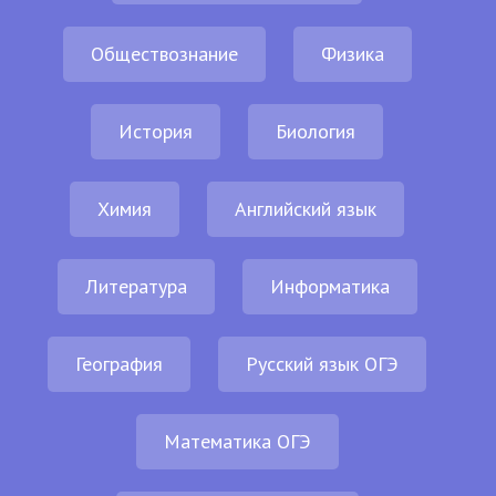
Обществознание
Физика
История
Биология
Химия
Английский язык
Литература
Информатика
География
Русский язык ОГЭ
Математика ОГЭ