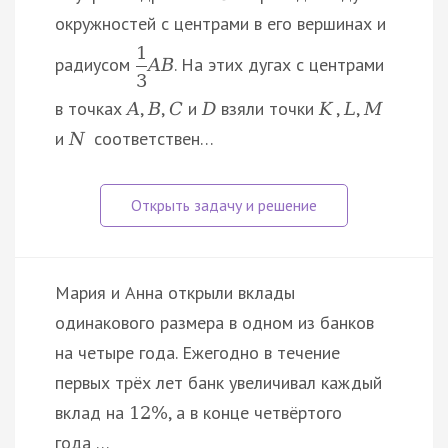
окружностей с центрами в его вершинах и
1
радиусом
. На этих дугах с центрами
A
B
3
в точках
,
,
и
взяли точки
,
,
A
B
C
D
K
L
M
и
соответствен…
N
Мария и Анна открыли вклады
одинакового размера в одном из банков
на четыре года. Ежегодно в течение
первых трёх лет банк увеличивал каждый
вклад на
, а в конце четвёртого
12
%
года …