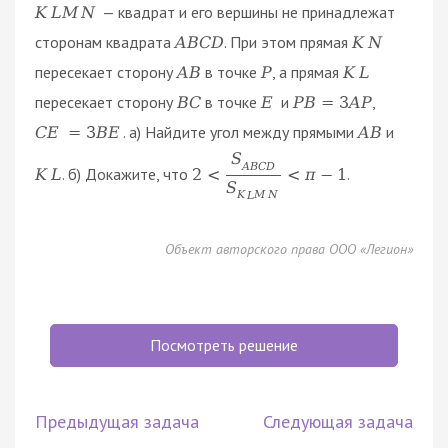
— квадрат и его вершины не принадлежат
K
L
M
N
сторонам квадрата
. При этом прямая
A
B
C
D
K
N
пересекает сторону
в точке
, а прямая
A
B
P
K
L
пересекает сторону
в точке
и
,
B
C
E
P
B
=
3
A
P
. а) Найдите угол между прямыми
и
C
E
=
3
B
E
A
B
S
A
B
C
D
. б) Докажите, что
.
K
L
2
<
<
π
−
1
S
K
L
M
N
Объект авторского права ООО «Легион»
Посмотреть решение
Предыдущая задача
Следующая задача