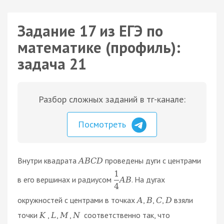
Задание 17 из ЕГЭ по
математике (профиль):
задача 21
Разбор сложных заданий в тг-канале:
Посмотреть
Внутри квадрата
проведены дуги с центрами
A
B
C
D
1
в его вершинах и радиусом
. На дугах
A
B
4
окружностей с центрами в точках
,
,
,
взяли
A
B
C
D
точки
,
,
,
соответственно так, что
K
L
M
N