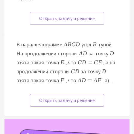
В параллелограмме
угол
тупой.
A
B
C
D
B
На продолжении стороны
за точку
A
D
D
взята такая точка
, что
, а на
E
C
D
=
C
E
продолжении стороны
за точку
C
D
D
взята такая точка
, что
. а) …
F
A
D
=
A
F