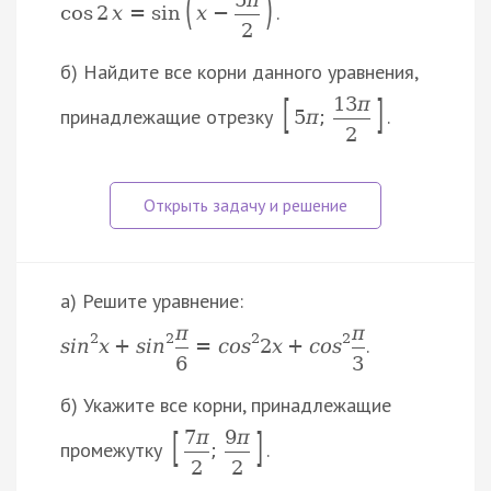
(
)
.
cos
2
x
=
sin
x
−
2
б) Найдите все корни данного уравнения,
[
]
13
π
принадлежащие отрезку
.
5
π
;
2
а) Решите уравнение:
π
π
2
2
2
2
.
s
i
n
x
+
s
i
n
=
c
o
s
2
x
+
c
o
s
6
3
б) Укажите все корни, принадлежащие
[
]
7
π
9
π
промежутку
.
;
2
2