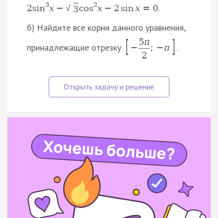
3
2
.
2
sin
x
−
cos
x
−
2
sin
x
=
0
√
3
б) Найдите все корни данного уравнения,
[
]
5
π
принадлежащие отрезку
.
−
;
−
π
2