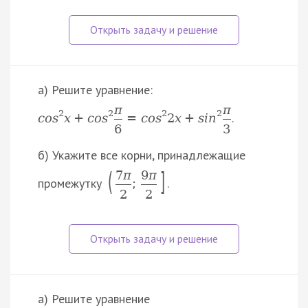
а) Решите уравнение:
π
π
2
2
2
2
.
c
o
s
x
+
c
o
s
=
c
o
s
2
x
+
s
i
n
6
3
б) Укажите все корни, принадлежащие
(
]
7
π
9
π
промежутку
.
;
2
2
а) Решите уравнение