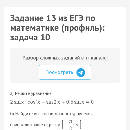
Задание 13 из ЕГЭ по
математике (профиль):
задача 10
Разбор сложных заданий в тг-канале:
Посмотреть
а) Решите уравнение
2
.
2
sin
x
⋅
cos
x
−
sin
2
x
+
0
,
5
sin
x
=
0
б) Найдите все корни данного уравнения,
π
[
]
принадлежащие отрезку
.
−
;
π
2