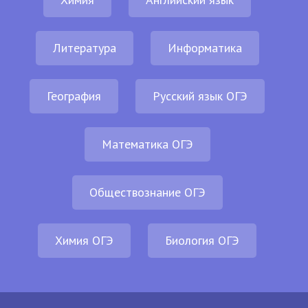
Литература
Информатика
География
Русский язык ОГЭ
Математика ОГЭ
Обществознание ОГЭ
Химия ОГЭ
Биология ОГЭ