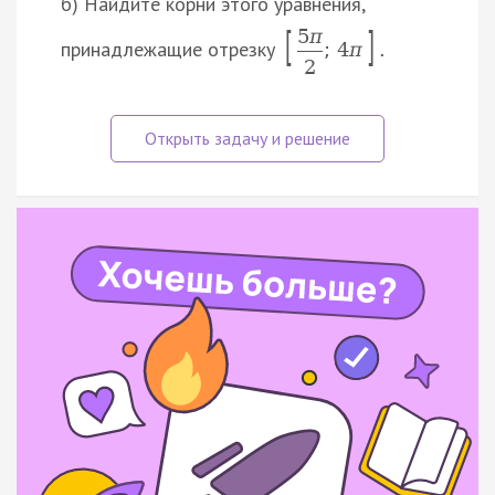
б) Найдите корни этого уравнения,
[
]
5
π
принадлежащие отрезку
;
4
π
.
2