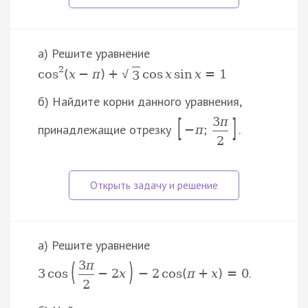
а) Решите уравнение
2
cos
(
x
−
π
)
+
cos
x
sin
x
=
1
√
3
б) Найдите корни данного уравнения,
[
]
3
π
принадлежащие отрезку
.
−
π
;
2
а) Решите уравнение
(
)
3
π
.
3
cos
−
2
x
−
2
cos
(
π
+
x
)
=
0
2