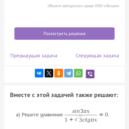
Объект авторского права ООО «Легион»
Посмотреть решение
Предыдущая задача
Следующая задача
Вместе с этой задачей также решают:
s
i
n
3
π
x
а) Решите уравнение
.
=
0
1
+
c
t
g
π
x
√
3