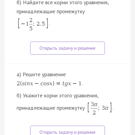
б) Найдите все корни этого уравнения,
принадлежащие промежутку
[
]
2
.
−
1
;
2.5
5
а) Решите уравнение
.
2
(
s
i
n
x
−
c
o
s
x
)
=
t
g
x
−
1
б) Укажите корни этого уравнения,
[
]
3
π
принадлежащие промежутку
.
;
3
π
2