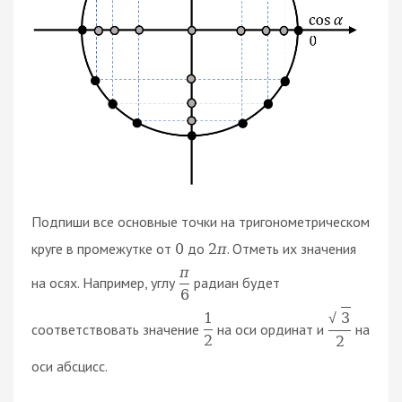
Подпиши все основные точки на тригонометрическом
круге в промежутке от
до
. Отметь их значения
0
2
π
π
на осях. Например, углу
радиан будет
6
3
1
√
соответствовать значение
на оси ординат и
на
2
2
оси абсцисс.