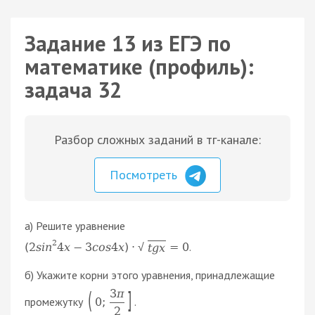
Задание 13 из ЕГЭ по
математике (профиль):
задача 32
Разбор сложных заданий в тг-канале:
Посмотреть
а) Решите уравнение
2
.
(
2
s
i
n
4
x
−
3
c
o
s
4
x
)
·
=
0
t
g
x
√
б) Укажите корни этого уравнения, принадлежащие
3
π
(
]
промежутку
.
0
;
2