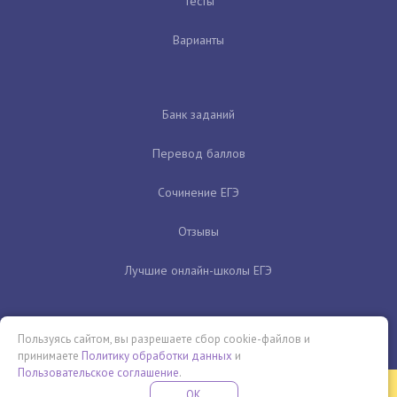
Тесты
Варианты
Банк заданий
Перевод баллов
Сочинение ЕГЭ
Отзывы
Лучшие онлайн-школы ЕГЭ
Пользуясь сайтом, вы разрешаете сбор cookie-файлов и
принимаете
Политику обработки данных
и
Пользовательское соглашение
.
Бесплатная летняя школа
OK