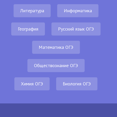
Литература
Информатика
География
Русский язык ОГЭ
Математика ОГЭ
Обществознание ОГЭ
Химия ОГЭ
Биология ОГЭ