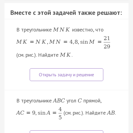
Вместе с этой задачей также решают:
В треугольнике
известно, что
M
N
K
21
,
,
M
K
=
N
K
M
N
=
4
,
8
sin
M
=
29
(см. рис.). Найдите
.
M
K
В треугольнике
угол
прямой,
A
B
C
C
4
,
(см. рис.). Найдите
.
A
C
=
9
sin
A
=
A
B
5