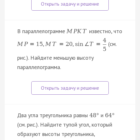
В параллелограмме
известно, что
M
P
K
T
4
,
,
(см.
M
P
=
15
M
T
=
20
sin
∠
T
=
5
рис.). Найдите меньшую высоту
параллелограмма.
Два угла треугольника равны
и
48
°
64
°
(см. рис.). Найдите тупой угол, который
образуют высоты треугольника,