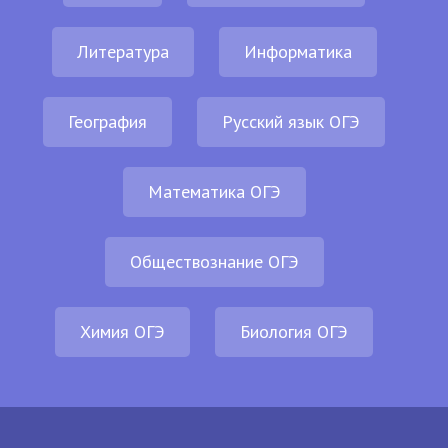
Литература
Информатика
География
Русский язык ОГЭ
Математика ОГЭ
Обществознание ОГЭ
Химия ОГЭ
Биология ОГЭ