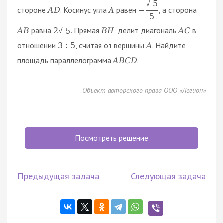
5
√
стороне
. Косинус угла
равен
, а сторона
A
D
A
−
5
равна
. Прямая
делит диагональ
в
A
B
2
B
H
A
C
5
√
отношении
, считая от вершины
. Найдите
3
:
5
A
площадь параллелограмма
.
A
B
C
D
Объект авторского права ООО «Легион»
Посмотреть решение
Предыдущая задача
Следующая задача