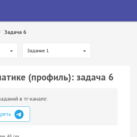
/
Задача 6
Задание 1
матике (профиль): задача 6
аданий в тг-канале:
треть
ин. 48 сек.