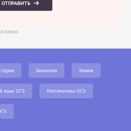
ОТПРАВИТЬ
ых данных
.
стория
Биология
Химия
й язык ОГЭ
Математика ОГЭ
ОГЭ