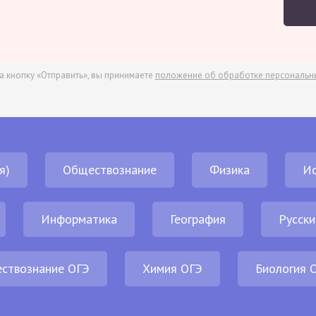
а кнопку «Отправить», вы принимаете
положение об обработке персональн
я)
Обществознание
Физика
И
Информатика
География
Русски
ствознание ОГЭ
Химия ОГЭ
Биология 