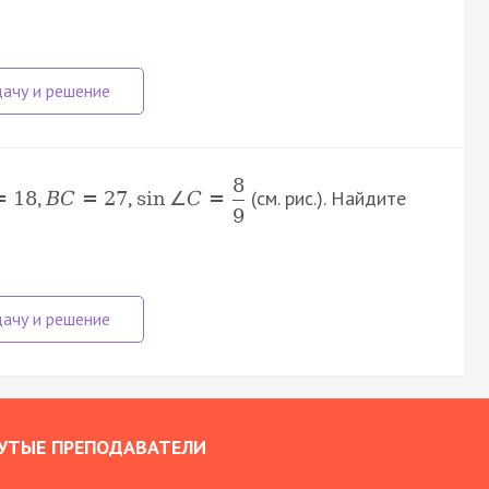
8
,
,
(см. рис.). Найдите
=
18
B
C
=
27
sin
∠
C
=
9
УТЫЕ ПРЕПОДАВАТЕЛИ