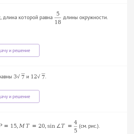
5
у, длина которой равна
длины окружности.
18
 равны
и
.
3
12
√
√
7
7
4
,
,
(см. рис.).
P
=
15
M
T
=
20
sin
∠
T
=
5