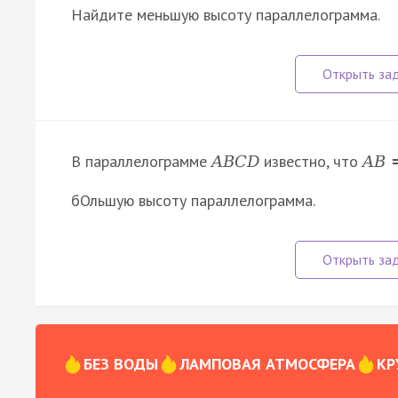
Найдите меньшую высоту параллелограмма.
В параллелограмме
известно, что
A
B
C
D
A
B
бОльшую высоту параллелограмма.
БЕЗ ВОДЫ
ЛАМПОВАЯ АТМОСФЕРА
КР