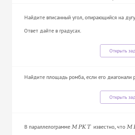
Найдите вписанный угол, опирающийся на дуг
Ответ дайте в градусах.
Найдите площадь ромба, если его диагонали
В параллелограмме
известно, что
M
P
K
T
M