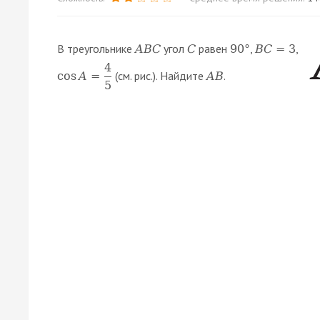
В треугольнике
угол
равен
,
,
A
B
C
C
90
°
B
C
=
3
4
(см. рис.). Найдите
.
cos
A
=
A
B
5