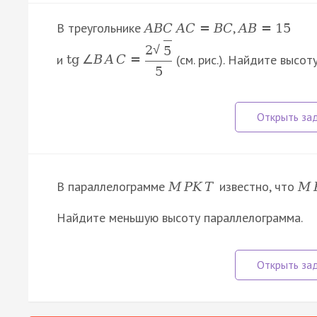
В треугольнике
,
A
B
C
A
C
=
B
C
A
B
=
15
2
√
5
и
(см. рис.). Найдите высот
tg
∠
B
A
C
=
5
В параллелограмме
известно, что
M
P
K
T
M
Найдите меньшую высоту параллелограмма.