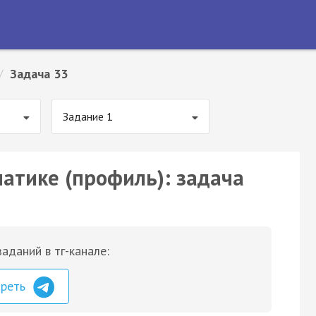
/
Задача 33
Задание 1
матике (профиль): задача
аданий в тг-канале:
треть