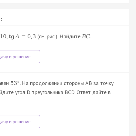
:
,
(см. рис.). Найдите
.
10
tg
A
=
0
,
3
B
C
равен
. На продолжении стороны AB за точку
53
°
йдите угол D треугольника BCD. Ответ дайте в