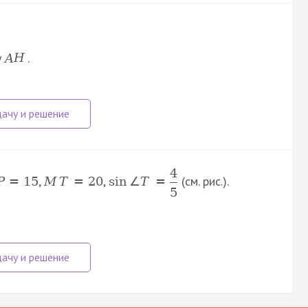
у
.
A
H
4
,
,
(см. рис.).
P
=
15
M
T
=
20
sin
∠
T
=
5