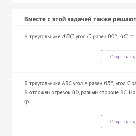
Вместе с этой задачей также решают
В треугольнике
угол
равен
,
A
B
C
C
90
°
A
C
=
В треугольнике ABC угол A равен
, угол C 
65
°
B отложен отрезок BD, равный стороне BC. На
гр…