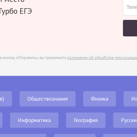
Турбо ЕГЭ
а кнопку «Отправить», вы принимаете
положение об обработке персональн
я)
Обществознание
Физика
И
Информатика
География
Русски