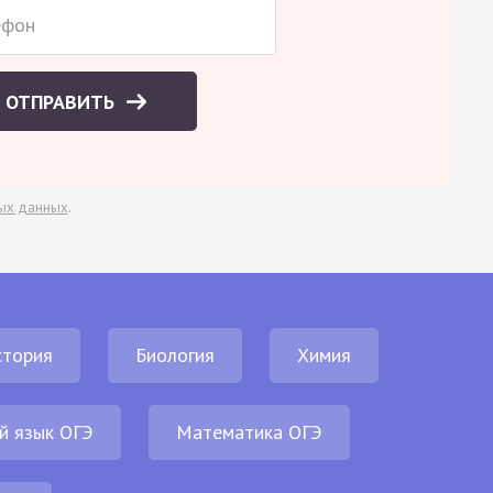
ОТПРАВИТЬ
ых данных
.
стория
Биология
Химия
й язык ОГЭ
Математика ОГЭ