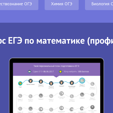
ствознание ОГЭ
Химия ОГЭ
Биология 
с ЕГЭ по математике (проф