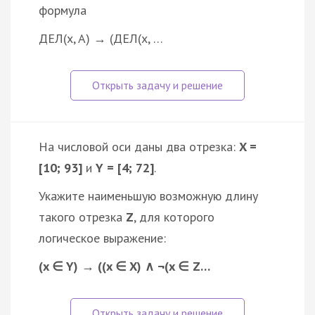
формула
ДЕЛ(x, A) → (ДЕЛ(x, …
На числовой оси даны два отрезка:
X =
[10; 93]
и
Y = [4; 72]
.
Укажите наименьшую возможную длину
такого отрезка
Z
, для которого
логическое выражение:
(x ∈ Y) → ((x ∈ X) ∧ ¬(x ∈ Z…