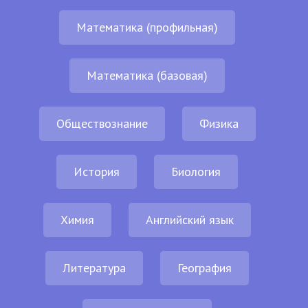
Математика (профильная)
Математика (базовая)
Обществознание
Физика
История
Биология
Химия
Английский язык
Литература
География