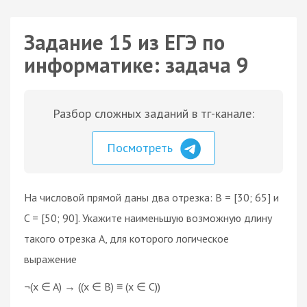
Задание 15 из ЕГЭ по
информатике: задача 9
Разбор сложных заданий в тг-канале:
Посмотреть
На числовой прямой даны два отрезка: B = [30; 65] и
C = [50; 90]. Укажите наименьшую возможную длину
такого отрезка A, для которого логическое
выражение
¬(x ∈ A) → ((x ∈ B) ≡ (x ∈ C))