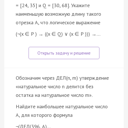
= [24, 35] и Q = [30, 68]. Укажите
наименьшую возможную длину такого
отрезка A, что логическое выражение
(¬(x ∈ P ) → ((x ∈ Q) ∨ (x ∈ P ))) →…
Обозначим через ДЕЛ(n, m) утверждение
«натуральное число n делится без
остатка на натуральное число m».
Найдите наибольшее натуральное число
A, для которого формула
¬(ДЕЛ(396, A)…