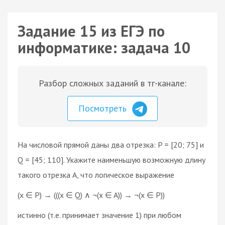
Задание 15 из ЕГЭ по
информатике: задача 10
Разбор сложных заданий в тг-канале:
Посмотреть
На числовой прямой даны два отрезка: P = [20; 75] и
Q = [45; 110]. Укажите наименьшую возможную длину
такого отрезка A, что логическое выражение
(x ∈ P) → (((x ∈ Q) ∧ ¬(x ∈ A)) → ¬(x ∈ P))
истинно (т.е. принимает значение 1) при любом