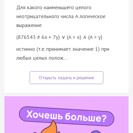
Для какого наименьшего целого
неотрицательного числа A логическое
выражение
(876543 ≠ 6x + 7y) ∨ (A > x) ∧ (A > y)
истинно (т.е. принимает значение 1) при
любых целых полож…