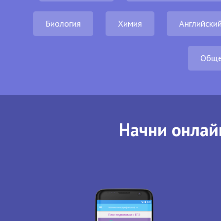
Биология
Химия
Английский
Обще
Начни онлай