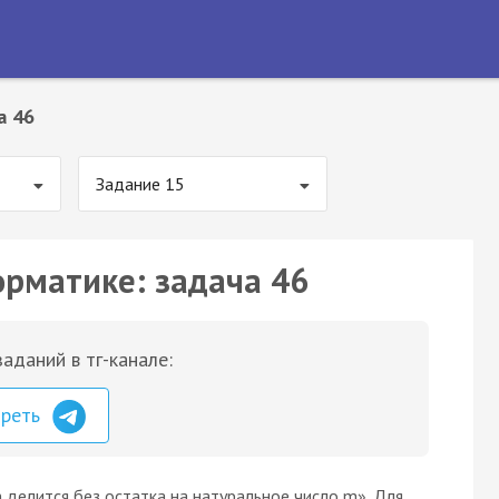
а 46
Задание 15
орматике: задача 46
аданий в тг-канале:
треть
n делится без остатка на натуральное число m». Для