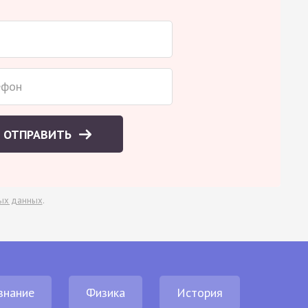
ОТПРАВИТЬ
ых данных
.
знание
Физика
История