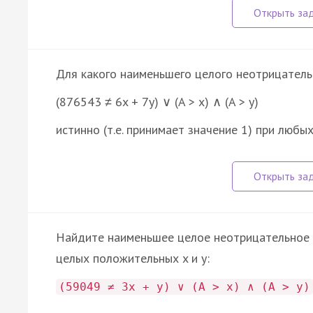
Для какого наименьшего целого неотрицатель
(876543 ≠ 6x + 7y) ∨ (A > x) ∧ (A > y)
истинно (т.е. принимает значение 1) при люб
Найдите наименьшее целое неотрицательное 
целых положительных x и y:
(59049 ≠ 3x + y) ∨ (A > x) ∧ (A > y)