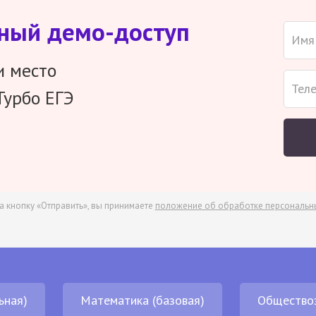
тный демо-доступ
и место
Турбо ЕГЭ
а кнопку «Отправить», вы принимаете
положение об обработке персональн
ьная)
Математика (базовая)
Общество