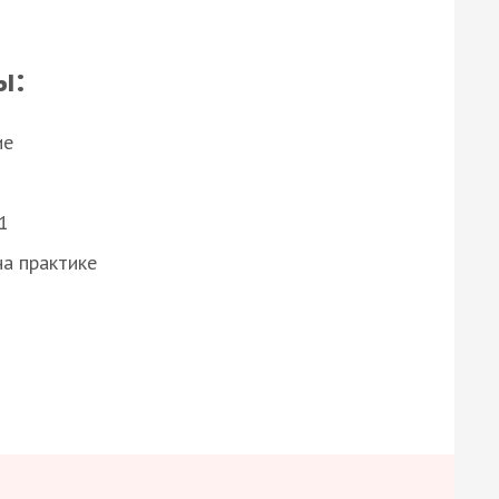
ы:
ие
1
а практике