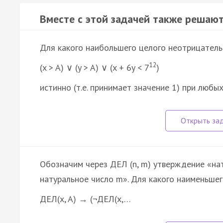
Вместе с этой задачей также решают
Для какого наибольшего целого неотрицатель
12
(x > A) ∨ (y > A) ∨ (x + 6y < 7
)
истинно (т.е. принимает значение 1) при люб
Обозначим через ДЕЛ (n, m) утверждение «нат
натуральное число m». Для какого наименьшег
ДЕЛ(x, A) → (¬ДЕЛ(x,…