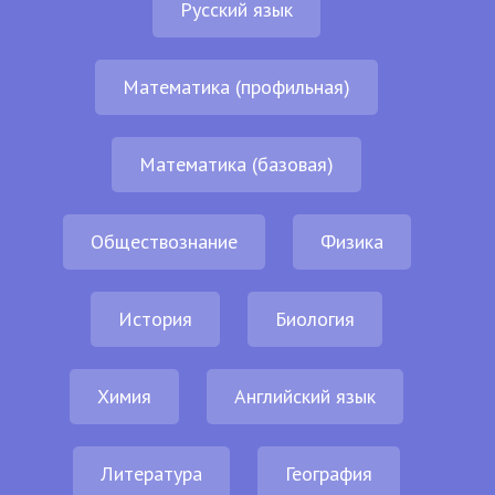
Русский язык
Математика (профильная)
Математика (базовая)
Обществознание
Физика
История
Биология
Химия
Английский язык
Литература
География