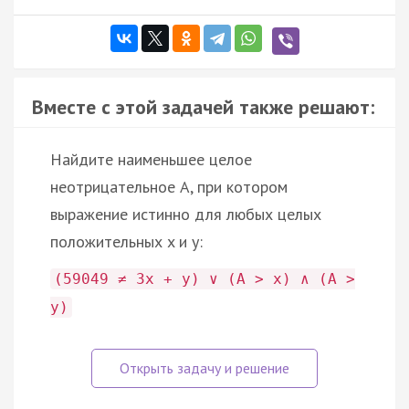
Вместе с этой задачей также решают:
Найдите наименьшее целое
неотрицательное A, при котором
выражение истинно для любых целых
положительных x и y:
(59049 ≠ 3x + y) ∨ (A > x) ∧ (A >
y)