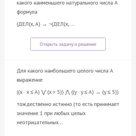
какого наименьшего натурального числа A
формула
(ДЕЛ(x, A) → ¬(ДЕЛ(x, …
Для какого наибольшего целого числа A
выражение
((x · x ≤ A) ⋁ (x > 5)) ⋀ ((y · y ≤ A) → (y ≤ 5))
тождественно истинно (то есть принимает
значение 1 при любых целых
неотрицательных…