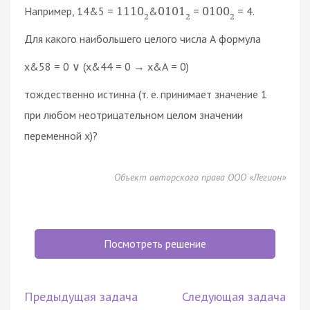
Например, 14&5 =
&
=
= 4.
1110
0101
0100
2
2
2
Для какого наибольшего целого числа А формула
x&58 = 0 ∨ (x&44 = 0 → x&А = 0)
тождественно истинна (т. е. принимает значение 1
при любом неотрицательном целом значении
переменной x)?
Объект авторского права ООО «Легион»
Посмотреть решение
Предыдущая задача
Следующая задача