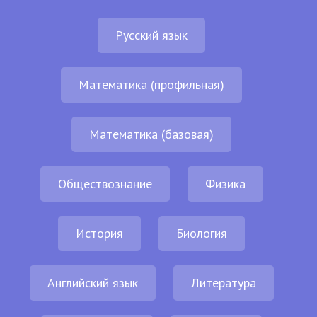
Русский язык
Математика (профильная)
Математика (базовая)
Обществознание
Физика
История
Биология
Английский язык
Литература