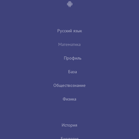
Русский язык
Математика
Профиль
База
Обществознание
Физика
История
Биология