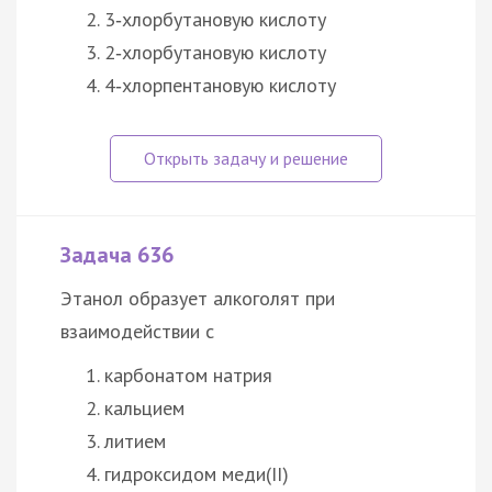
3‑хлорбутановую кислоту
2‑хлорбутановую кислоту
4‑хлорпентановую кислоту
Задача 636
Этанол образует алкоголят при
взаимодействии с
карбонатом натрия
кальцием
литием
гидроксидом меди(II)