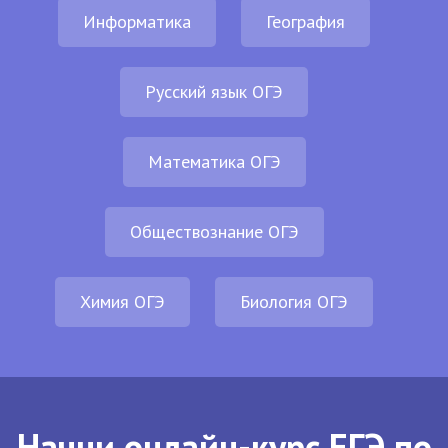
Информатика
География
Русский язык ОГЭ
Математика ОГЭ
Обществознание ОГЭ
Химия ОГЭ
Биология ОГЭ
Начни онлайн-курс ЕГЭ по