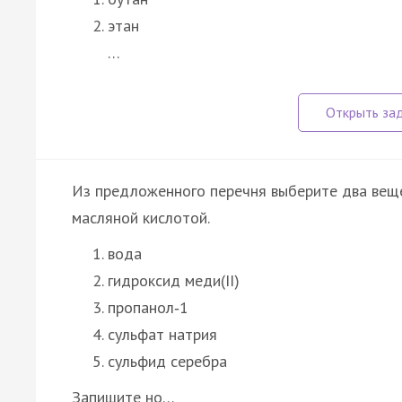
этан
…
Из предложенного перечня выберите два веще
масляной кислотой.
вода
гидроксид меди(II)
пропанол‑1
сульфат натрия
сульфид серебра
Запишите но…