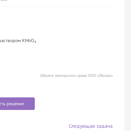
 раствором KMnO
4
Объект авторского права ООО «Легион»
еть решение
Следующая задача