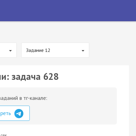
Задание 12
ии: задача 628
аданий в тг-канале:
треть
 сек.