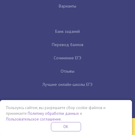
Варианты
Банк заданий
Перевод баллов
Сочинение ЕГЭ
Отзывы
Лучшие онлайн-школы ЕГЭ
Пользуясь сайтом, вы разрешаете сбор cookie-файлов и
принимаете
Политику обработки данных
и
Пользовательское соглашение
.
Бесплатная летняя школа
OK
ПОДРОБНЕЕ
ПРОВЕДИ ЭТО ЛЕТО С ПОЛЬЗОЙ