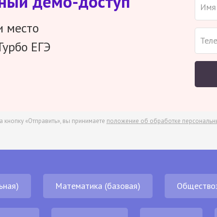
тный демо-доступ
и место
Турбо ЕГЭ
а кнопку «Отправить», вы принимаете
положение об обработке персональн
ьная)
Математика (базовая)
Общество