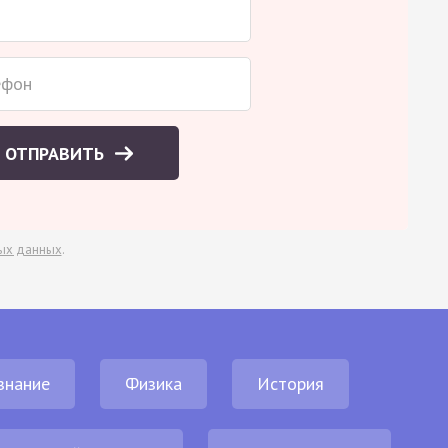
ОТПРАВИТЬ
ых данных
.
знание
Физика
История