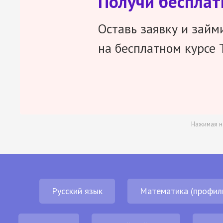
Получи беспла
Оставь заявку и займ
на бесплатном курсе 
Нажимая н
Русский язык
Математика (профил