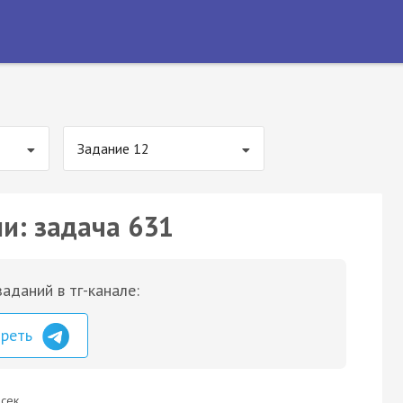
Задание 12
ии: задача 631
аданий в тг-канале:
треть
сек.