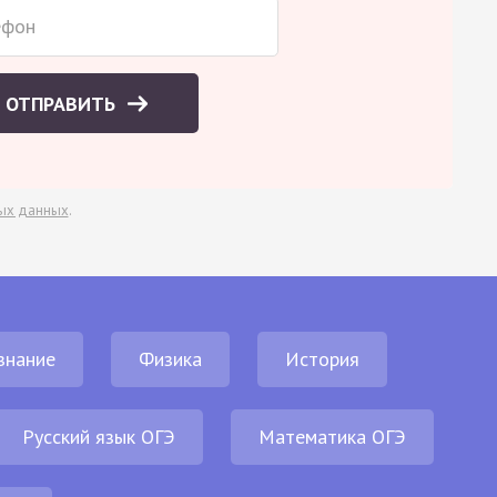
ОТПРАВИТЬ
ых данных
.
знание
Физика
История
Русский язык ОГЭ
Математика ОГЭ