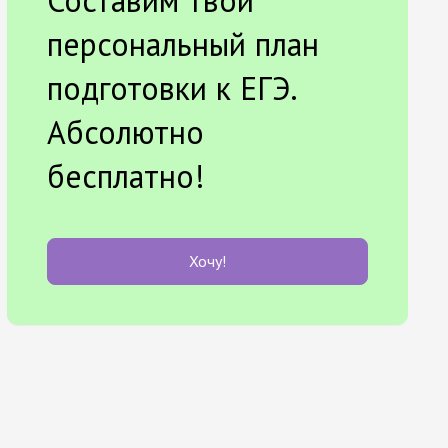
Составим твой
персональный план
подготовки к ЕГЭ.
Абсолютно
бесплатно!
Хочу!