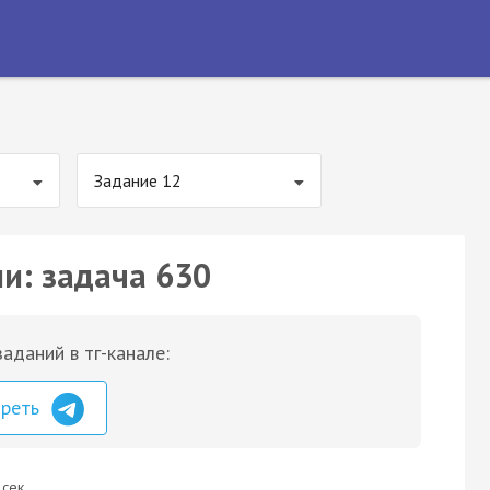
Задание 12
ии: задача 630
аданий в тг-канале:
треть
 сек.