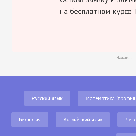
на бесплатном курсе 
Нажимая н
Русский язык
Математика (профил
Биология
Английский язык
Лит