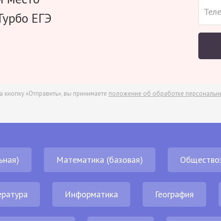
Турбо ЕГЭ
а кнопку «Отправить», вы принимаете
положение об обработке персональн
ьная)
Математика (базовая)
Общество
ература
Информатика
География