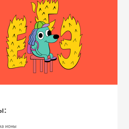
ы:
на ионы