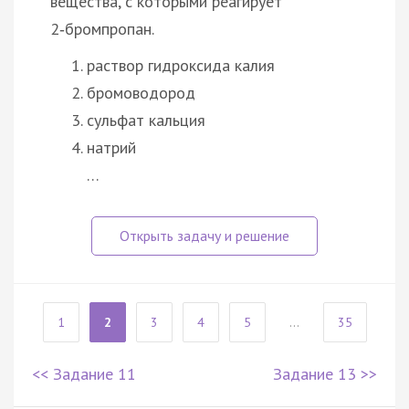
вещества, с которыми реагирует
2‑бромпропан.
раствор гидроксида калия
бромоводород
сульфат кальция
натрий
…
1
2
3
4
5
...
35
<< Задание 11
Задание 13 >>