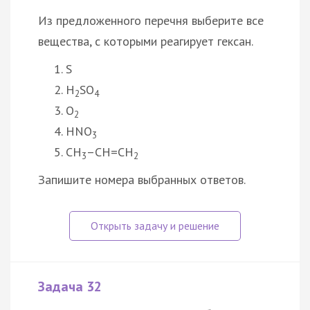
Из предложенного перечня выберите все
вещества, с которыми реагирует гексан.
S
H
SO
2
4
O
2
HNO
3
CH
–CH=CH
3
2
Запишите номера выбранных ответов.
Задача 32