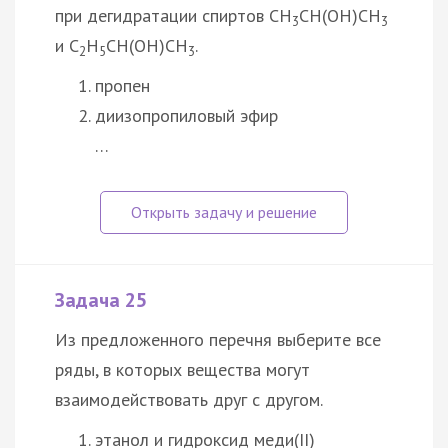
при дегидратации спиртов CH
CH(OH)CH
3
3
и C
H
CH(OH)CH
.
2
5
3
пропен
диизопропиловый эфир
…
Задача 25
Из предложенного перечня выберите все
ряды, в которых вещества могут
взаимодействовать друг с другом.
этанол и гидроксид меди(II)