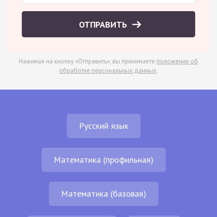
ОТПРАВИТЬ
Нажимая на кнопку «Отправить», вы принимаете
положение об
обработке персональных данных
.
Русский язык
Математика (профильная)
Математика (базовая)