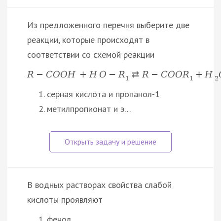
Из предложенного перечня выберите две
реакции, которые происходят в
соответствии со схемой реакции
R
−
C
O
O
H
+
H
O
−
R
⇄
R
−
C
O
O
R
+
H
1
1
2
серная кислота и пропанол-1
метилпропионат и э…
В водных растворах свойства слабой
кислоты проявляют
фенол