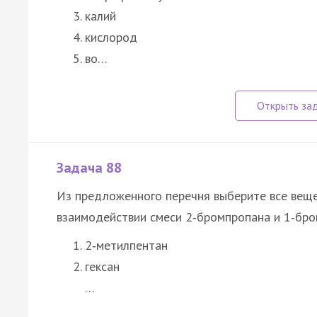
калий
кислород
во…
Задача 88
Из предложенного перечня выберите все веще
взаимодействии смеси 2‑бромпропана и 1‑бро
2‑метилпентан
гексан
…