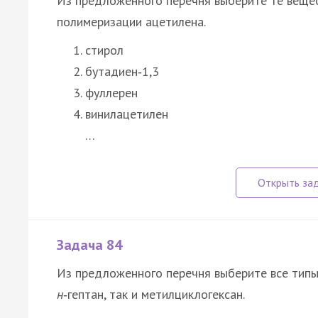
Из предложенного перечня выберите те вещес
полимеризации ацетилена.
стирол
бутадиен‑1,3
фуллерен
винилацетилен
…
Задача 84
Из предложенного перечня выберите все типы 
н
‑гептан, так и метилциклогексан.