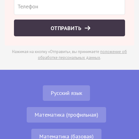
ОТПРАВИТЬ
Нажимая на кнопку «Отправить», вы принимаете
положение об
обработке персональных данных
.
Русский язык
Математика (профильная)
Математика (базовая)