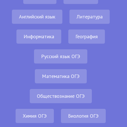
Английский язык
Литература
Информатика
География
Русский язык ОГЭ
Математика ОГЭ
Обществознание ОГЭ
Химия ОГЭ
Биология ОГЭ