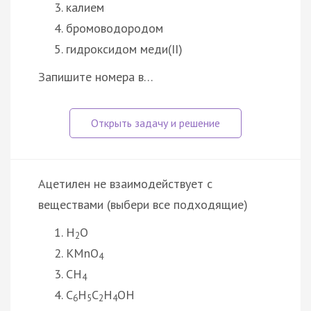
калием
бромоводородом
гидроксидом меди(II)
Запишите номера в…
Ацетилен не взаимодействует с
веществами (выбери все подходящие)
H
O
2
KMnO
4
CH
4
C
H
C
H
OH
6
5
2
4