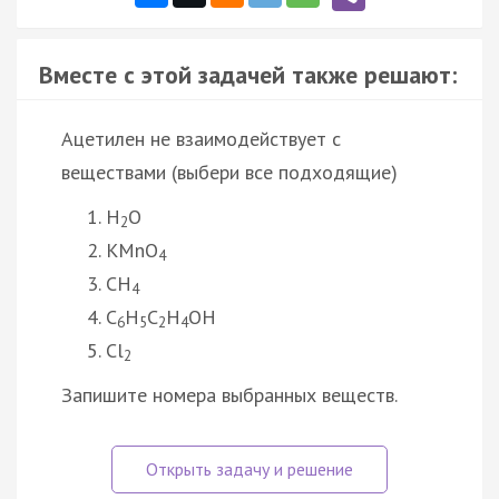
Вместе с этой задачей также решают:
Ацетилен не взаимодействует с
веществами (выбери все подходящие)
H
O
2
KMnO
4
CH
4
C
H
C
H
OH
6
5
2
4
Cl
2
Запишите номера выбранных веществ.