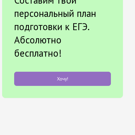
Составим твой
персональный план
подготовки к ЕГЭ.
Абсолютно
бесплатно!
Хочу!