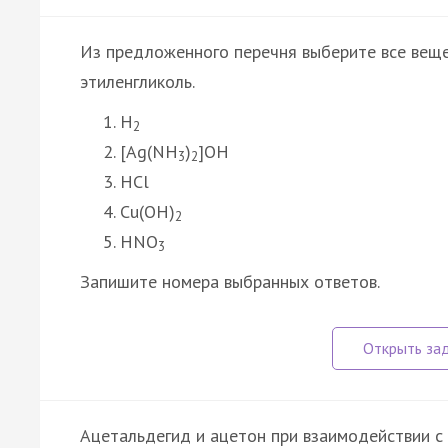
Из предложенного перечня выберите все веще
этиленгликоль.
H
2
[Ag(NH
)
]OH
3
2
HCl
Cu(OH)
2
HNO
3
Запишите номера выбранных ответов.
Ацетальдегид и ацетон при взаимодействии с