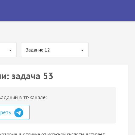
Задание 12
и: задача 53
аданий в тг-канале:
треть
которые, в отличие от уксусной кислоты, вступает