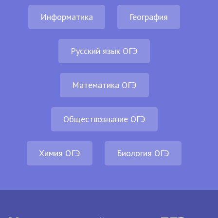
Информатика
География
Русский язык ОГЭ
Математика ОГЭ
Обществознание ОГЭ
Химия ОГЭ
Биология ОГЭ