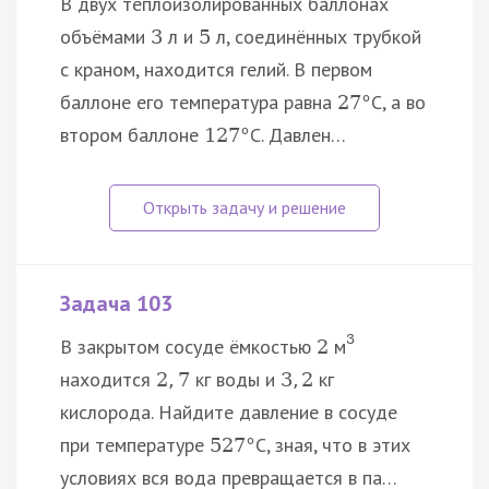
В двух теплоизолированных баллонах
объёмами
л и
л, соединённых трубкой
3
5
с краном, находится гелий. В первом
баллоне его температура равна
С, а во
27
°
втором баллоне
С. Давлен…
127
°
Задача 103
3
В закрытом сосуде ёмкостью
м
2
находится
кг воды и
кг
2
,
7
3
,
2
кислорода. Найдите давление в сосуде
при температуре
C, зная, что в этих
527
°
условиях вся вода превращается в па…