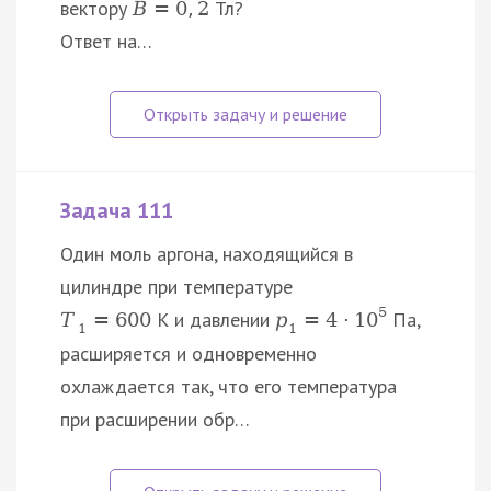
вектору
Тл?
B
=
0
,
2
Ответ на…
Задача 111
Один моль аргона, находящийся в
цилиндре при температуре
5
К и давлении
Па,
T
=
600
p
=
4
⋅
10
1
1
расширяется и одновременно
охлаждается так, что его температура
при расширении обр…