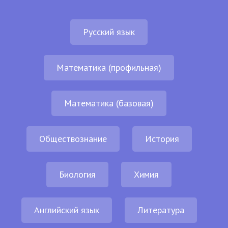
Русский язык
Математика (профильная)
Математика (базовая)
Обществознание
История
Биология
Химия
Английский язык
Литература