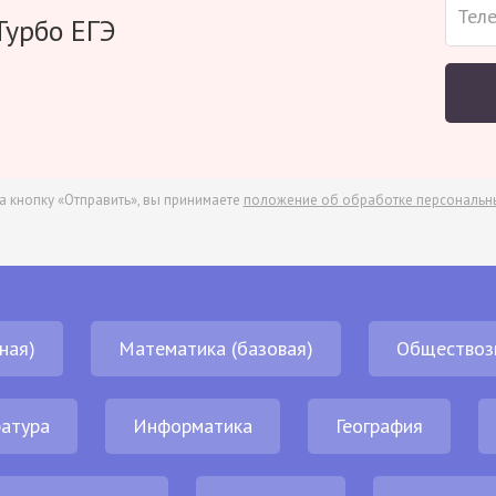
Турбо ЕГЭ
а кнопку «Отправить», вы принимаете
положение об обработке персональн
ная)
Математика (базовая)
Обществоз
атура
Информатика
География