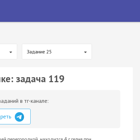
Задание 25
ке: задача 119
аданий в тг-канале:
треть
щей перегородкой, находится
г гелия при
4