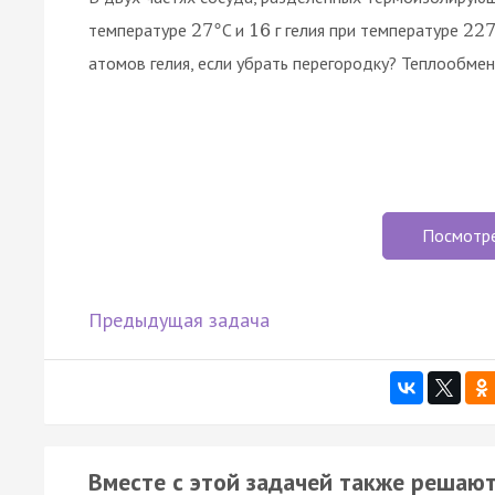
температуре
C и
г гелия при температуре
27
°
16
22
атомов гелия, если убрать перегородку? Теплообме
Посмотр
Предыдущая задача
Вместе с этой задачей также решают