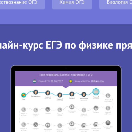
ствознание ОГЭ
Химия ОГЭ
Биология 
айн-курс ЕГЭ по физике пр