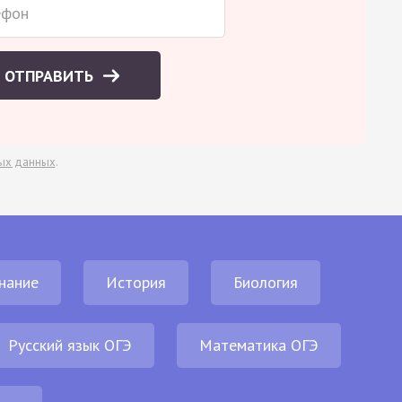
ОТПРАВИТЬ
ых данных
.
нание
История
Биология
Русский язык ОГЭ
Математика ОГЭ