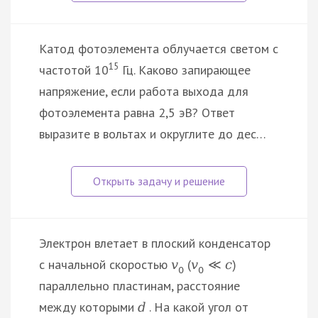
Катод фотоэлемента облучается светом с
15
частотой 10
Гц. Каково запирающее
напряжение, если работа выхода для
фотоэлемента равна 2,5 эВ? Ответ
выразите в вольтах и округлите до дес…
Электрон влетает в плоский конденсатор
с начальной скоростью
(
)
v
v
≪
c
0
0
параллельно пластинам, расстояние
между которыми
. На какой угол от
d