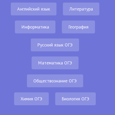
Английский язык
Литература
Информатика
География
Русский язык ОГЭ
Математика ОГЭ
Обществознание ОГЭ
Химия ОГЭ
Биология ОГЭ