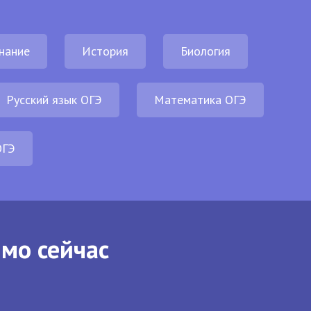
нание
История
Биология
Русский язык ОГЭ
Математика ОГЭ
ОГЭ
ямо сейчас