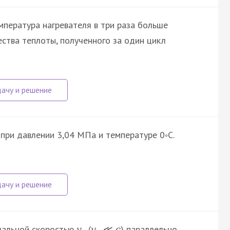
пература нагревателя в три раза больше
ства теплоты, полученного за один цикл
при давлении 3,04 МПа и температуре 0◦С.
ачальной скоростью
(
) параллельно
v
v
≪
c