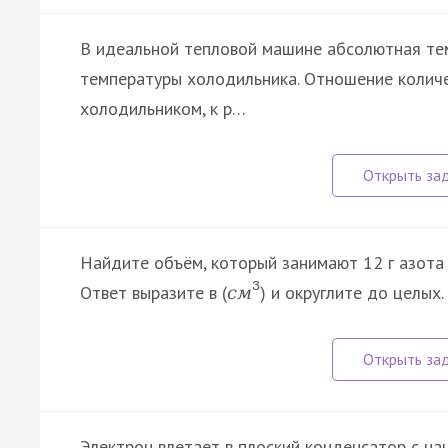
В идеальной тепловой машине абсолютная тем
температуры холодильника. Отношение количе
холодильником, к р…
Найдите объём, который занимают 12 г азота 
3
Ответ выразите в (
) и округлите до целых.
c
м
Электрон влетает в плоский конденсатор с н