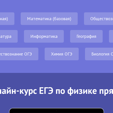
ная)
Математика (базовая)
Обществоз
атура
Информатика
География
ствознание ОГЭ
Химия ОГЭ
Биология 
айн-курс ЕГЭ по физике пр