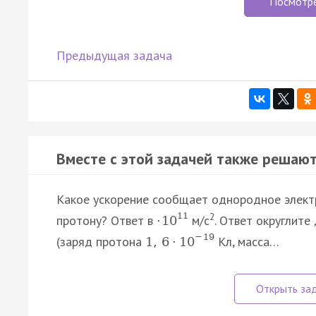
Посмотр
Предыдущая задача
Вместе с этой задачей также решают
Какое ускорение сообщает однородное элект
11
2
протону? Ответ в
м/с
. Ответ округлите
·
10
−
19
(заряд протона
Кл, масса…
1
,
6
·
10